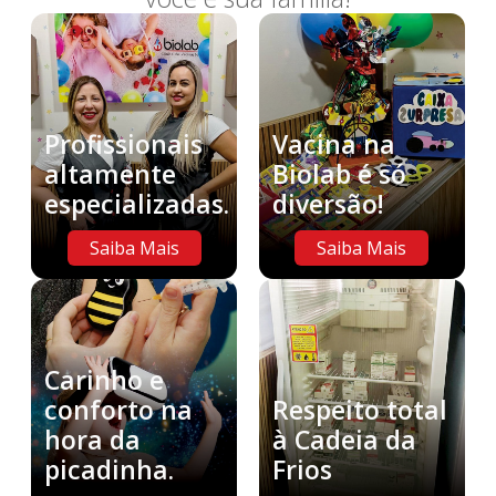
Profissionais
Vacina na
altamente
Biolab é só
especializadas.
diversão!
Saiba Mais
Saiba Mais
Carinho e
conforto na
Respeito total
hora da
à Cadeia da
picadinha.
Frios